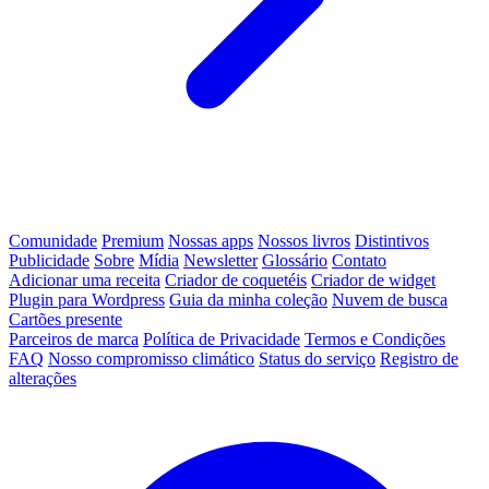
Comunidade
Premium
Nossas apps
Nossos livros
Distintivos
Publicidade
Sobre
Mídia
Newsletter
Glossário
Contato
Adicionar uma receita
Criador de coquetéis
Criador de widget
Plugin para Wordpress
Guia da minha coleção
Nuvem de busca
Cartões presente
Parceiros de marca
Política de Privacidade
Termos e Condições
FAQ
Nosso compromisso climático
Status do serviço
Registro de
alterações