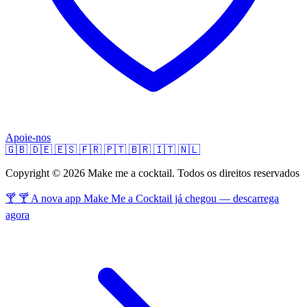
Apoie-nos
🇬🇧
🇩🇪
🇪🇸
🇫🇷
🇵🇹
🇧🇷
🇮🇹
🇳🇱
Copyright © 2026 Make me a cocktail. Todos os direitos reservados
🍸 🍸 A nova app Make Me a Cocktail já chegou — descarrega
agora