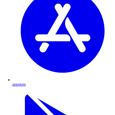
appstore