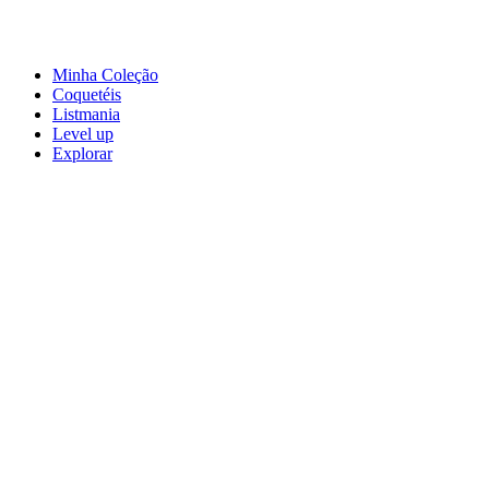
Minha Coleção
Coquetéis
Listmania
Level up
Explorar