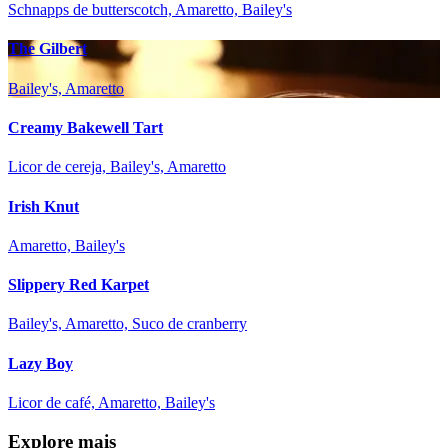
Schnapps de butterscotch, Amaretto, Bailey's
The Gilbert
Bailey's, Amaretto
Creamy Bakewell Tart
Licor de cereja, Bailey's, Amaretto
Irish Knut
Amaretto, Bailey's
Slippery Red Karpet
Bailey's, Amaretto, Suco de cranberry
Lazy Boy
Licor de café, Amaretto, Bailey's
Explore mais