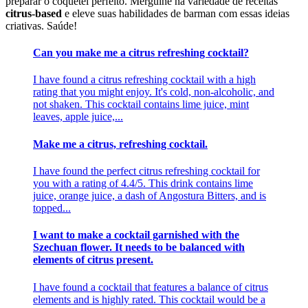
preparar o coquetel perfeito. Mergulhe na variedade de receitas
citrus-based
e eleve suas habilidades de barman com essas ideias
criativas. Saúde!
Can you make me a citrus refreshing cocktail?
I have found a citrus refreshing cocktail with a high
rating that you might enjoy. It's cold, non-alcoholic, and
not shaken. This cocktail contains lime juice, mint
leaves, apple juice,...
Make me a citrus, refreshing cocktail.
I have found the perfect citrus refreshing cocktail for
you with a rating of 4.4/5. This drink contains lime
juice, orange juice, a dash of Angostura Bitters, and is
topped...
I want to make a cocktail garnished with the
Szechuan flower. It needs to be balanced with
elements of citrus present.
I have found a cocktail that features a balance of citrus
elements and is highly rated. This cocktail would be a