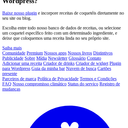
Wordpress?
Baixe nosso plugin
e incorpore receitas de coquetéis diretamente no
seu site ou blog.
Escolha entre todo nosso banco de dados de receitas, ou selecione
um coquetel específico feito com um determinado ingrediente, e
deixe que coloquemos uma receita linda no seu próprio site.
Saiba mais
Comunidade
Premium
Nossos apps
Nossos livros
Distintivos
Publicidade
Sobre
Mídia
Newsletter
Glossário
Contato
Adicionar uma receita
Criador de drinks
Criador de widget
Plugin
para Wordpress
Guia da minha bar
Nuvem de busca
Cartões
presente
Parceiros de marca
Política de Privacidade
Termos e Condições
FAQ
Nosso compromisso climático
Status do serviço
Registro de
mudanças