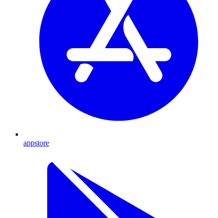
appstore