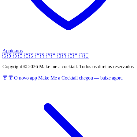
Apoie-nos
🇬🇧
🇩🇪
🇪🇸
🇫🇷
🇵🇹
🇧🇷
🇮🇹
🇳🇱
Copyright © 2026 Make me a cocktail. Todos os direitos reservados
🍸 🍸 O novo app Make Me a Cocktail chegou — baixe agora