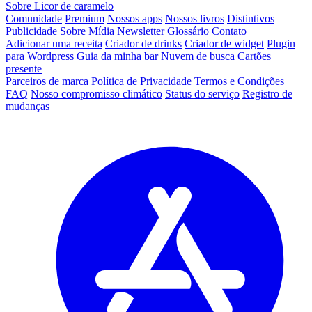
Sobre Licor de caramelo
Comunidade
Premium
Nossos apps
Nossos livros
Distintivos
Publicidade
Sobre
Mídia
Newsletter
Glossário
Contato
Adicionar uma receita
Criador de drinks
Criador de widget
Plugin
para Wordpress
Guia da minha bar
Nuvem de busca
Cartões
presente
Parceiros de marca
Política de Privacidade
Termos e Condições
FAQ
Nosso compromisso climático
Status do serviço
Registro de
mudanças