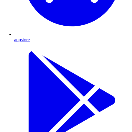
appstore