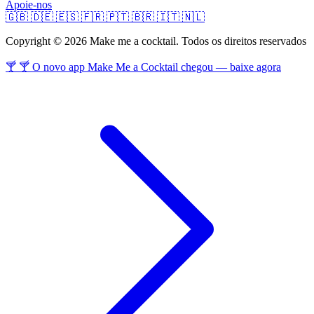
Apoie-nos
🇬🇧
🇩🇪
🇪🇸
🇫🇷
🇵🇹
🇧🇷
🇮🇹
🇳🇱
Copyright © 2026 Make me a cocktail. Todos os direitos reservados
🍸 🍸 O novo app Make Me a Cocktail chegou — baixe agora