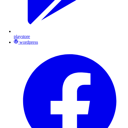
playstore
wordpress