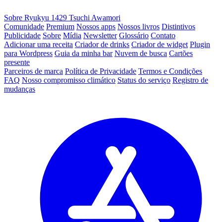
Sobre Ryukyu 1429 Tsuchi Awamori
Comunidade
Premium
Nossos apps
Nossos livros
Distintivos
Publicidade
Sobre
Mídia
Newsletter
Glossário
Contato
Adicionar uma receita
Criador de drinks
Criador de widget
Plugin
para Wordpress
Guia da minha bar
Nuvem de busca
Cartões
presente
Parceiros de marca
Política de Privacidade
Termos e Condições
FAQ
Nosso compromisso climático
Status do serviço
Registro de
mudanças