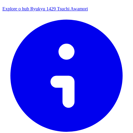
Explore o hub Ryukyu 1429 Tsuchi Awamori