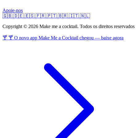
Apoie-nos
🇬🇧
🇩🇪
🇪🇸
🇫🇷
🇵🇹
🇧🇷
🇮🇹
🇳🇱
Copyright © 2026 Make me a cocktail. Todos os direitos reservados
🍸 🍸 O novo app Make Me a Cocktail chegou — baixe agora