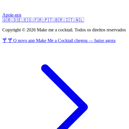
Apoie-nos
🇬🇧
🇩🇪
🇪🇸
🇫🇷
🇵🇹
🇧🇷
🇮🇹
🇳🇱
Copyright © 2026 Make me a cocktail. Todos os direitos reservados
🍸 🍸 O novo app Make Me a Cocktail chegou — baixe agora