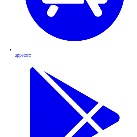
appstore