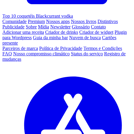
Top 10 coquetéis Blackcurrant vodka
Comunidade
Premium
Nossos apps
Nossos livros
Distintivos
Publicidade
Sobre
Mídia
Newsletter
Glossário
Contato
Adicionar uma receita
Criador de drinks
Criador de widget
Plugin
para Wordpress
Guia da minha bar
Nuvem de busca
Cartões
presente
Parceiros de marca
Política de Privacidade
Termos e Condições
FAQ
Nosso compromisso climático
Status do serviço
Registro de
mudanças