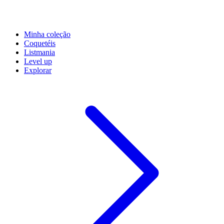
Minha coleção
Coquetéis
Listmania
Level up
Explorar