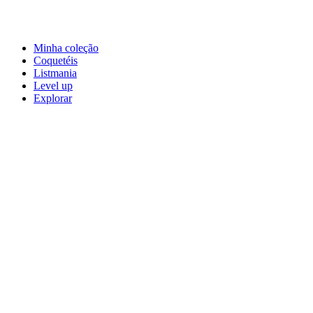
Minha coleção
Coquetéis
Listmania
Level up
Explorar