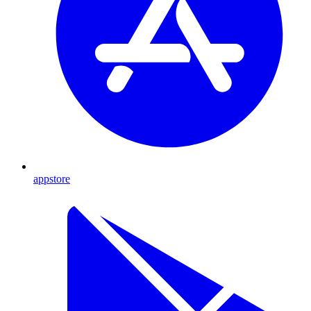
appstore