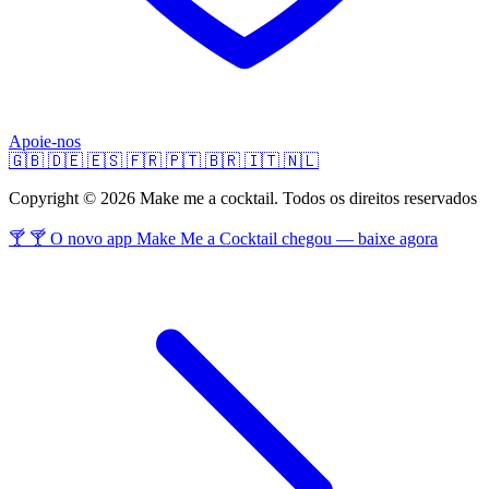
Apoie-nos
🇬🇧
🇩🇪
🇪🇸
🇫🇷
🇵🇹
🇧🇷
🇮🇹
🇳🇱
Copyright © 2026 Make me a cocktail. Todos os direitos reservados
🍸 🍸 O novo app Make Me a Cocktail chegou — baixe agora