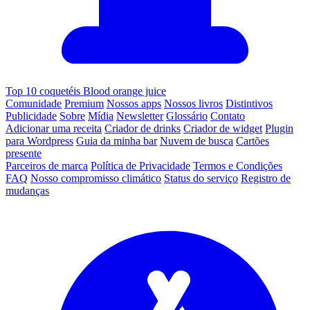
Top 10 coquetéis Blood orange juice
Comunidade
Premium
Nossos apps
Nossos livros
Distintivos
Publicidade
Sobre
Mídia
Newsletter
Glossário
Contato
Adicionar uma receita
Criador de drinks
Criador de widget
Plugin
para Wordpress
Guia da minha bar
Nuvem de busca
Cartões
presente
Parceiros de marca
Política de Privacidade
Termos e Condições
FAQ
Nosso compromisso climático
Status do serviço
Registro de
mudanças