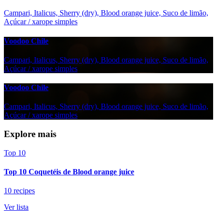
Campari, Italicus, Sherry (dry), Blood orange juice, Suco de limão,
Açúcar / xarope simples
Voodoo Chile
Campari, Italicus, Sherry (dry), Blood orange juice, Suco de limão,
Açúcar / xarope simples
Voodoo Chile
Campari, Italicus, Sherry (dry), Blood orange juice, Suco de limão,
Açúcar / xarope simples
Explore mais
Top 10
Top 10 Coquetéis de Blood orange juice
10 recipes
Ver lista