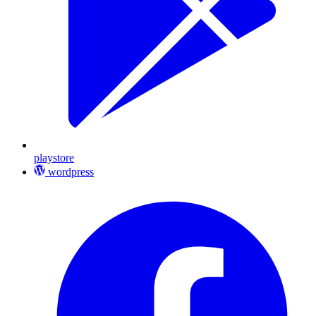
playstore
wordpress