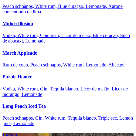
Peach schnapps, White rum, Blue curaçao, Lemonade, Xarope
concentrado de lima
Midori Illusion
Vodka, White rum, Cointreau, Licor de melão, Blue curaçao, Suco
de abacaxi, Lemonade
March Appleade
Rum de coco, Peach schnapps, White rum, Lemonade, Abacaxi
Purple Hooter
Vodka, White rum, Gin, Tequila blanco, Licor de melão, Licor de
morango, Lemonade
Long Peach Iced Tea
Peach schnapps, Gin, White rum, Tequila blanco, Triple sec, Lemon
juice, Lemonade
Love It