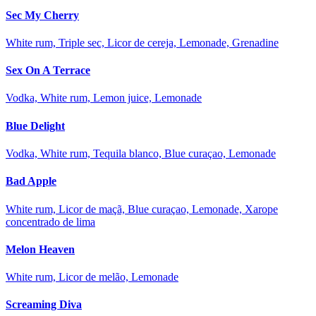
Sec My Cherry
White rum, Triple sec, Licor de cereja, Lemonade, Grenadine
Sex On A Terrace
Vodka, White rum, Lemon juice, Lemonade
Blue Delight
Vodka, White rum, Tequila blanco, Blue curaçao, Lemonade
Bad Apple
White rum, Licor de maçã, Blue curaçao, Lemonade, Xarope
concentrado de lima
Melon Heaven
White rum, Licor de melão, Lemonade
Screaming Diva