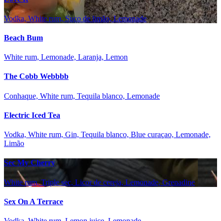
Vodka, White rum, Suco de limão, Lemonade
Beach Bum
White rum, Lemonade, Laranja, Lemon
The Cobb Webbbb
Conhaque, White rum, Tequila blanco, Lemonade
Electric Iced Tea
Vodka, White rum, Gin, Tequila blanco, Blue curaçao, Lemonade,
Limão
Sec My Cherry
White rum, Triple sec, Licor de cereja, Lemonade, Grenadine
Sex On A Terrace
Vodka, White rum, Lemon juice, Lemonade