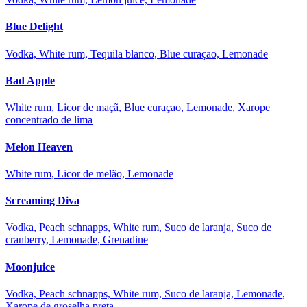
Blue Delight
Vodka, White rum, Tequila blanco, Blue curaçao, Lemonade
Bad Apple
White rum, Licor de maçã, Blue curaçao, Lemonade, Xarope
concentrado de lima
Melon Heaven
White rum, Licor de melão, Lemonade
Screaming Diva
Vodka, Peach schnapps, White rum, Suco de laranja, Suco de
cranberry, Lemonade, Grenadine
Moonjuice
Vodka, Peach schnapps, White rum, Suco de laranja, Lemonade,
Xarope de groselha preta