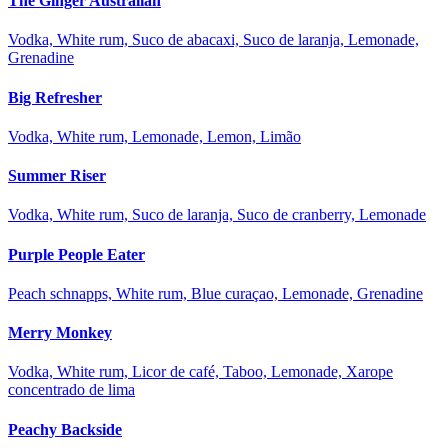
The Ginger Australian
Vodka, White rum, Suco de abacaxi, Suco de laranja, Lemonade,
Grenadine
Big Refresher
Vodka, White rum, Lemonade, Lemon, Limão
Summer Riser
Vodka, White rum, Suco de laranja, Suco de cranberry, Lemonade
Purple People Eater
Peach schnapps, White rum, Blue curaçao, Lemonade, Grenadine
Merry Monkey
Vodka, White rum, Licor de café, Taboo, Lemonade, Xarope
concentrado de lima
Peachy Backside