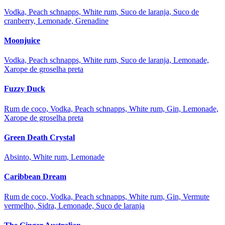
Vodka, Peach schnapps, White rum, Suco de laranja, Suco de
cranberry, Lemonade, Grenadine
Moonjuice
Vodka, Peach schnapps, White rum, Suco de laranja, Lemonade,
Xarope de groselha preta
Fuzzy Duck
Rum de coco, Vodka, Peach schnapps, White rum, Gin, Lemonade,
Xarope de groselha preta
Green Death Crystal
Absinto, White rum, Lemonade
Caribbean Dream
Rum de coco, Vodka, Peach schnapps, White rum, Gin, Vermute
vermelho, Sidra, Lemonade, Suco de laranja