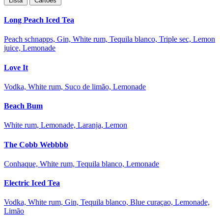
Lista
Cartões
Long Peach Iced Tea
Peach schnapps, Gin, White rum, Tequila blanco, Triple sec, Lemon
juice, Lemonade
Love It
Vodka, White rum, Suco de limão, Lemonade
Beach Bum
White rum, Lemonade, Laranja, Lemon
The Cobb Webbbb
Conhaque, White rum, Tequila blanco, Lemonade
Electric Iced Tea
Vodka, White rum, Gin, Tequila blanco, Blue curaçao, Lemonade,
Limão