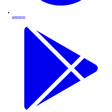
appstore