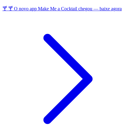
🍸 🍸 O novo app Make Me a Cocktail chegou — baixe agora