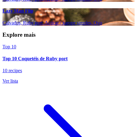
Lazy Man Flip
Calvados, Ruby port, Açúcar / xarope simples, Ovo
Explore mais
Top 10
Top 10 Coquetéis de Ruby port
10 recipes
Ver lista