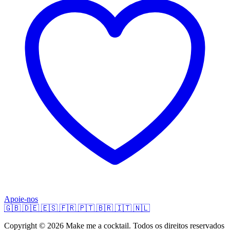
Apoie-nos
🇬🇧
🇩🇪
🇪🇸
🇫🇷
🇵🇹
🇧🇷
🇮🇹
🇳🇱
Copyright © 2026 Make me a cocktail. Todos os direitos reservados