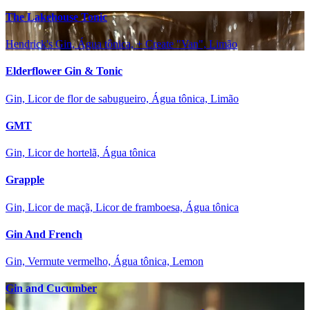
The Lakehouse Tonic
Hendrick's Gin, Água tônica, + Create "Van", Limão
Elderflower Gin & Tonic
Gin, Licor de flor de sabugueiro, Água tônica, Limão
GMT
Gin, Licor de hortelã, Água tônica
Grapple
Gin, Licor de maçã, Licor de framboesa, Água tônica
Gin And French
Gin, Vermute vermelho, Água tônica, Lemon
Gin and Cucumber