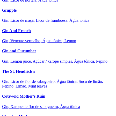
Gin, Licor de hortelã, Água tônica
Grapple
Gin, Licor de maçã, Licor de framboesa, Água tônica
Gin And French
Gin, Vermute vermelho, Água tônica, Lemon
Gin and Cucumber
Gin, Lemon juice, Açúcar / xarope simples, Água tônica, Pepino
The St. Hendrick's
Gin, Licor de flor de sabugueiro, Água tônica, Suco de limão,
Pepino, Limão, Mint leaves
Cotswold Mother’s Ruin
Gin, Xarope de flor de sabugueiro, Água tônica