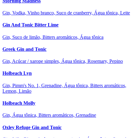
Morning Madness
Gin, Vodka, Vinho branco, Suco de cranberry, Água tônica, Leite
Gin And Tonic Bitter Lime
Gin, Suco de limão, Bitters aromáticos, Água tônica
Greek Gin and Tonic
Gin, Açúcar / xarope simples, Água tônica, Rosemary, Pepino
Holbeach Lyn
Gin, Pimm's No. 1, Grenadine, Água tônica, Bitters aromáticos,
Lemon, Limão
Holbeach Molly
Gin, Água tônica, Bitters aromáticos, Grenadine
Oxley Refuge Gin and Tonic