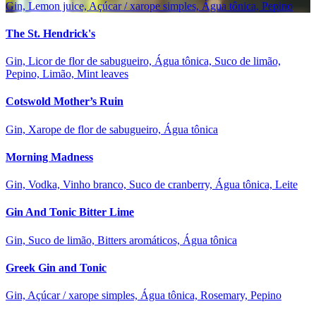
Gin, Lemon juice, Açúcar / xarope simples, Água tônica, Pepino
The St. Hendrick's
Gin, Licor de flor de sabugueiro, Água tônica, Suco de limão,
Pepino, Limão, Mint leaves
Cotswold Mother’s Ruin
Gin, Xarope de flor de sabugueiro, Água tônica
Morning Madness
Gin, Vodka, Vinho branco, Suco de cranberry, Água tônica, Leite
Gin And Tonic Bitter Lime
Gin, Suco de limão, Bitters aromáticos, Água tônica
Greek Gin and Tonic
Gin, Açúcar / xarope simples, Água tônica, Rosemary, Pepino