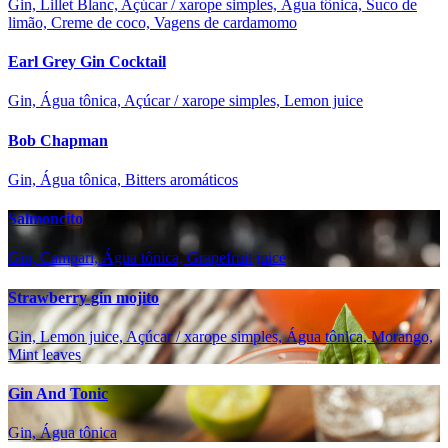
Gin, Lillet Blanc, Açúcar / xarope simples, Água tônica, Suco de
limão, Creme de coco, Vagens de cardamomo
Earl Grey Gin Cocktail
Gin, Água tônica, Açúcar / xarope simples, Lemon juice
Bob Chapman
Gin, Água tônica, Bitters aromáticos
Salmoncito
Gin, Campari, Água tônica, Grapefruit juice
Strawberry gin mojito
Gin, Lemon juice, Açúcar / xarope simples, Água tônica, Morango,
Mint leaves
Gin And Tonic
Gin, Água tônica