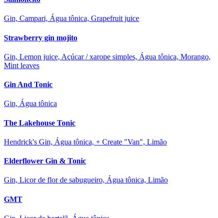
Gin, Campari, Água tônica, Grapefruit juice
Strawberry gin mojito
Gin, Lemon juice, Açúcar / xarope simples, Água tônica, Morango,
Mint leaves
Gin And Tonic
Gin, Água tônica
The Lakehouse Tonic
Hendrick's Gin, Água tônica, + Create "Van", Limão
Elderflower Gin & Tonic
Gin, Licor de flor de sabugueiro, Água tônica, Limão
GMT