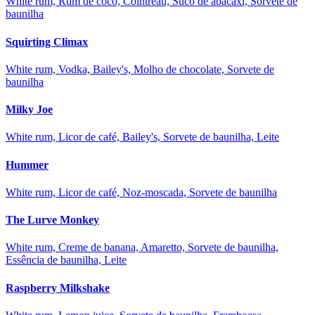
White rum, Rum de coco, Cointreau, Suco de abacaxi, Sorvete de
baunilha
Squirting Climax
White rum, Vodka, Bailey's, Molho de chocolate, Sorvete de
baunilha
Milky Joe
White rum, Licor de café, Bailey's, Sorvete de baunilha, Leite
Hummer
White rum, Licor de café, Noz-moscada, Sorvete de baunilha
The Lurve Monkey
White rum, Creme de banana, Amaretto, Sorvete de baunilha,
Essência de baunilha, Leite
Raspberry Milkshake