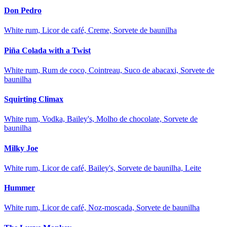
Don Pedro
White rum, Licor de café, Creme, Sorvete de baunilha
Piña Colada with a Twist
White rum, Rum de coco, Cointreau, Suco de abacaxi, Sorvete de
baunilha
Squirting Climax
White rum, Vodka, Bailey's, Molho de chocolate, Sorvete de
baunilha
Milky Joe
White rum, Licor de café, Bailey's, Sorvete de baunilha, Leite
Hummer
White rum, Licor de café, Noz-moscada, Sorvete de baunilha