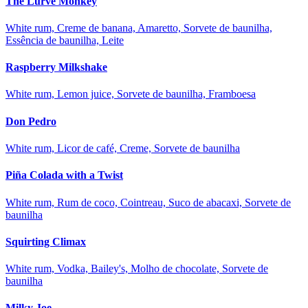
The Lurve Monkey
White rum, Creme de banana, Amaretto, Sorvete de baunilha,
Essência de baunilha, Leite
Raspberry Milkshake
White rum, Lemon juice, Sorvete de baunilha, Framboesa
Don Pedro
White rum, Licor de café, Creme, Sorvete de baunilha
Piña Colada with a Twist
White rum, Rum de coco, Cointreau, Suco de abacaxi, Sorvete de
baunilha
Squirting Climax
White rum, Vodka, Bailey's, Molho de chocolate, Sorvete de
baunilha
Milky Joe