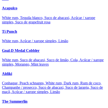
Acapulco
White rum, Tequila blanco, Suco de abacaxi, Açúcar / xarope
simples, Suco de grapefruit rosa
Ti Punch
White rum, Açúcar / xarope simples, Limão
Goal-D Medal Cobbler
White rum, Suco de abacaxi, Suco de limão, Cola, Açúcar / xarope
simples, Morango, Mint leaves
Aldiki
Conhaque, Peach schnapps, White rum, Dark rum, Rum de coco,
Champanhe / prosecco, Suco de abacaxi, Suco de laranja, Suco de
maçã, Açúcar / xarope simples, Limão
The Summerlin