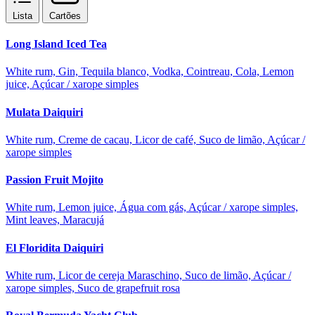
Lista
Cartões
Long Island Iced Tea
White rum, Gin, Tequila blanco, Vodka, Cointreau, Cola, Lemon
juice, Açúcar / xarope simples
Mulata Daiquiri
White rum, Creme de cacau, Licor de café, Suco de limão, Açúcar /
xarope simples
Passion Fruit Mojito
White rum, Lemon juice, Água com gás, Açúcar / xarope simples,
Mint leaves, Maracujá
El Floridita Daiquiri
White rum, Licor de cereja Maraschino, Suco de limão, Açúcar /
xarope simples, Suco de grapefruit rosa