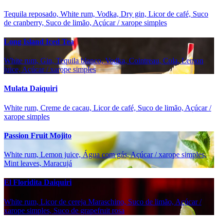
Tequila reposado, White rum, Vodka, Dry gin, Licor de café, Suco
de cranberry, Suco de limão, Açúcar / xarope simples
Long Island Iced Tea
White rum, Gin, Tequila blanco, Vodka, Cointreau, Cola, Lemon
juice, Açúcar / xarope simples
Mulata Daiquiri
White rum, Creme de cacau, Licor de café, Suco de limão, Açúcar /
xarope simples
Passion Fruit Mojito
White rum, Lemon juice, Água com gás, Açúcar / xarope simples,
Mint leaves, Maracujá
El Floridita Daiquiri
White rum, Licor de cereja Maraschino, Suco de limão, Açúcar /
xarope simples, Suco de grapefruit rosa