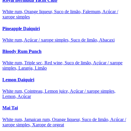
Royal Bermuda Yacht Club
White rum, Orange liqueur, Suco de limão, Falernum, Açúcar /
xarope simples
Pineapple Daiquiri
White rum, Açúcar / xarope simples, Suco de limão, Abacaxi
Bloody Rum Punch
White rum, Triple sec, Red wine, Suco de limão, Açúcar / xarope
simples, Laranja, Limão
Lemon Daiquiri
White rum, Cointreau, Lemon juice, Açúcar / xarope simples,
Lemon, Açúcar
Mai Tai
White rum, Jamaican rum, Orange liqueur, Suco de limão, Açúcar /
xarope simples, Xarope de orgeat