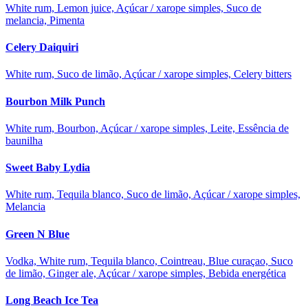
White rum, Lemon juice, Açúcar / xarope simples, Suco de
melancia, Pimenta
Celery Daiquiri
White rum, Suco de limão, Açúcar / xarope simples, Celery bitters
Bourbon Milk Punch
White rum, Bourbon, Açúcar / xarope simples, Leite, Essência de
baunilha
Sweet Baby Lydia
White rum, Tequila blanco, Suco de limão, Açúcar / xarope simples,
Melancia
Green N Blue
Vodka, White rum, Tequila blanco, Cointreau, Blue curaçao, Suco
de limão, Ginger ale, Açúcar / xarope simples, Bebida energética
Long Beach Ice Tea