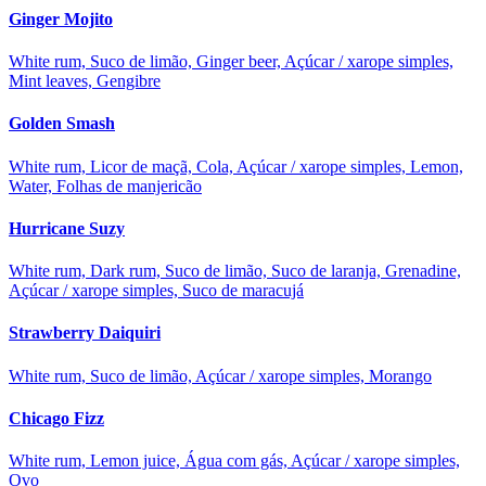
Ginger Mojito
White rum, Suco de limão, Ginger beer, Açúcar / xarope simples,
Mint leaves, Gengibre
Golden Smash
White rum, Licor de maçã, Cola, Açúcar / xarope simples, Lemon,
Water, Folhas de manjericão
Hurricane Suzy
White rum, Dark rum, Suco de limão, Suco de laranja, Grenadine,
Açúcar / xarope simples, Suco de maracujá
Strawberry Daiquiri
White rum, Suco de limão, Açúcar / xarope simples, Morango
Chicago Fizz
White rum, Lemon juice, Água com gás, Açúcar / xarope simples,
Ovo