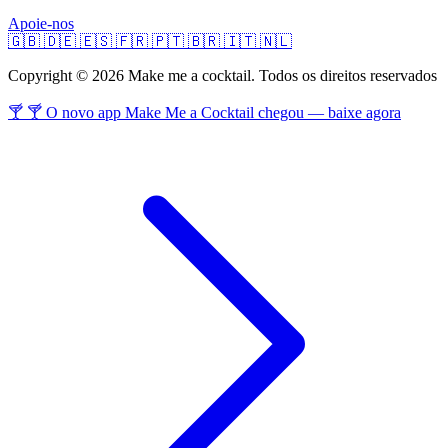
Apoie-nos
🇬🇧
🇩🇪
🇪🇸
🇫🇷
🇵🇹
🇧🇷
🇮🇹
🇳🇱
Copyright © 2026 Make me a cocktail. Todos os direitos reservados
🍸 🍸 O novo app Make Me a Cocktail chegou — baixe agora