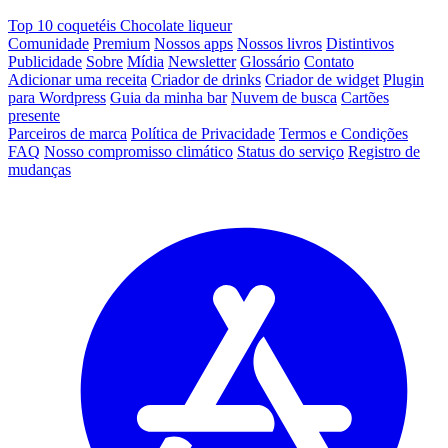
Top 10 coquetéis Chocolate liqueur
Comunidade
Premium
Nossos apps
Nossos livros
Distintivos
Publicidade
Sobre
Mídia
Newsletter
Glossário
Contato
Adicionar uma receita
Criador de drinks
Criador de widget
Plugin
para Wordpress
Guia da minha bar
Nuvem de busca
Cartões
presente
Parceiros de marca
Política de Privacidade
Termos e Condições
FAQ
Nosso compromisso climático
Status do serviço
Registro de
mudanças