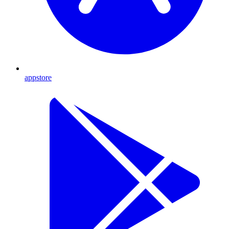
appstore