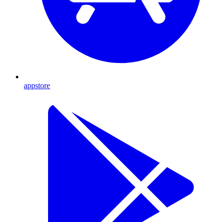
appstore