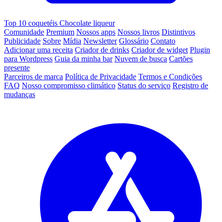
Top 10 coquetéis Chocolate liqueur
Comunidade
Premium
Nossos apps
Nossos livros
Distintivos
Publicidade
Sobre
Mídia
Newsletter
Glossário
Contato
Adicionar uma receita
Criador de drinks
Criador de widget
Plugin
para Wordpress
Guia da minha bar
Nuvem de busca
Cartões
presente
Parceiros de marca
Política de Privacidade
Termos e Condições
FAQ
Nosso compromisso climático
Status do serviço
Registro de
mudanças