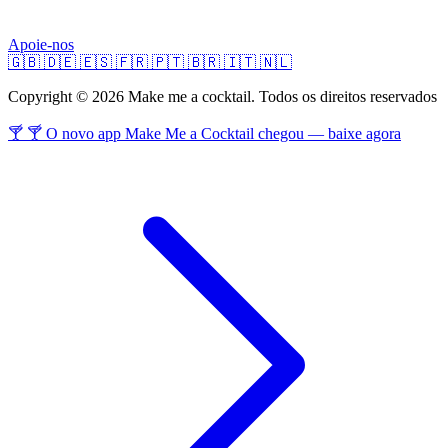
Apoie-nos
🇬🇧
🇩🇪
🇪🇸
🇫🇷
🇵🇹
🇧🇷
🇮🇹
🇳🇱
Copyright © 2026 Make me a cocktail. Todos os direitos reservados
🍸 🍸 O novo app Make Me a Cocktail chegou — baixe agora