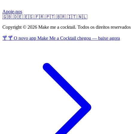
Apoie-nos
🇬🇧
🇩🇪
🇪🇸
🇫🇷
🇵🇹
🇧🇷
🇮🇹
🇳🇱
Copyright © 2026 Make me a cocktail. Todos os direitos reservados
🍸 🍸 O novo app Make Me a Cocktail chegou — baixe agora