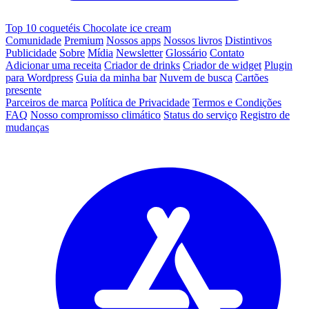
Top 10 coquetéis Chocolate ice cream
Comunidade
Premium
Nossos apps
Nossos livros
Distintivos
Publicidade
Sobre
Mídia
Newsletter
Glossário
Contato
Adicionar uma receita
Criador de drinks
Criador de widget
Plugin
para Wordpress
Guia da minha bar
Nuvem de busca
Cartões
presente
Parceiros de marca
Política de Privacidade
Termos e Condições
FAQ
Nosso compromisso climático
Status do serviço
Registro de
mudanças