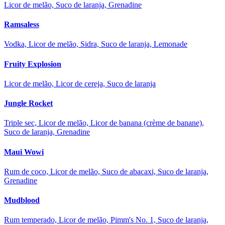
Licor de melão, Suco de laranja, Grenadine
Ramsaless
Vodka, Licor de melão, Sidra, Suco de laranja, Lemonade
Fruity Explosion
Licor de melão, Licor de cereja, Suco de laranja
Jungle Rocket
Triple sec, Licor de melão, Licor de banana (crème de banane),
Suco de laranja, Grenadine
Maui Wowi
Rum de coco, Licor de melão, Suco de abacaxi, Suco de laranja,
Grenadine
Mudblood
Rum temperado, Licor de melão, Pimm's No. 1, Suco de laranja,