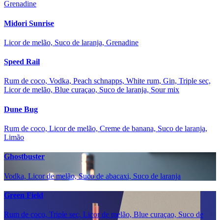
Grenadine
Midori Sunrise
Licor de melão, Suco de laranja, Grenadine
Speed Rail
Rum de coco, Vodka, Peach schnapps, White rum, Gin, Triple sec,
Licor de melão, Blue curaçao, Suco de laranja, Sour mix
Dune Bug
Rum de coco, Licor de melão, Creme de banana, Suco de laranja,
Limão
Ghostbuster
Vodka, Licor de melão, Suco de abacaxi, Suco de laranja
Green Field
Rum de coco, Triple sec, Licor de melão, Blue curaçao, Suco de