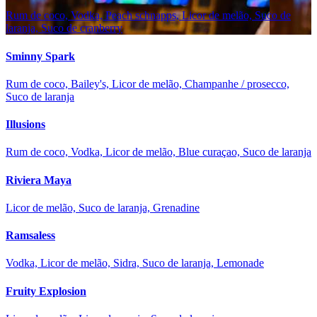
Rum de coco, Vodka, Peach schnapps, Licor de melão, Suco de
laranja, Suco de cranberry
Sminny Spark
Rum de coco, Bailey's, Licor de melão, Champanhe / prosecco,
Suco de laranja
Illusions
Rum de coco, Vodka, Licor de melão, Blue curaçao, Suco de laranja
Riviera Maya
Licor de melão, Suco de laranja, Grenadine
Ramsaless
Vodka, Licor de melão, Sidra, Suco de laranja, Lemonade
Fruity Explosion