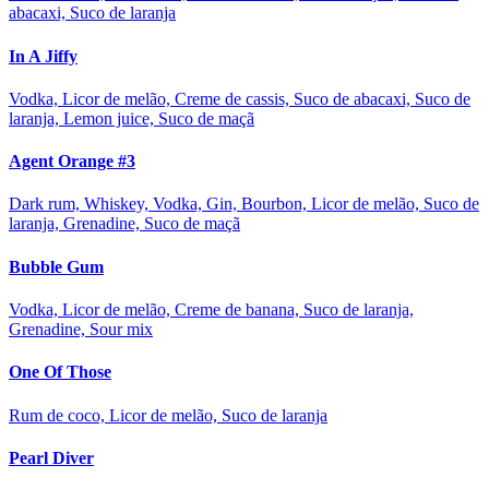
abacaxi, Suco de laranja
In A Jiffy
Vodka, Licor de melão, Creme de cassis, Suco de abacaxi, Suco de
laranja, Lemon juice, Suco de maçã
Agent Orange #3
Dark rum, Whiskey, Vodka, Gin, Bourbon, Licor de melão, Suco de
laranja, Grenadine, Suco de maçã
Bubble Gum
Vodka, Licor de melão, Creme de banana, Suco de laranja,
Grenadine, Sour mix
One Of Those
Rum de coco, Licor de melão, Suco de laranja
Pearl Diver