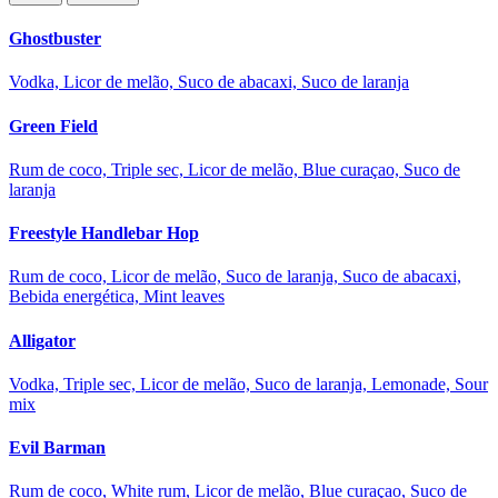
Ghostbuster
Vodka, Licor de melão, Suco de abacaxi, Suco de laranja
Green Field
Rum de coco, Triple sec, Licor de melão, Blue curaçao, Suco de
laranja
Freestyle Handlebar Hop
Rum de coco, Licor de melão, Suco de laranja, Suco de abacaxi,
Bebida energética, Mint leaves
Alligator
Vodka, Triple sec, Licor de melão, Suco de laranja, Lemonade, Sour
mix
Evil Barman
Rum de coco, White rum, Licor de melão, Blue curaçao, Suco de