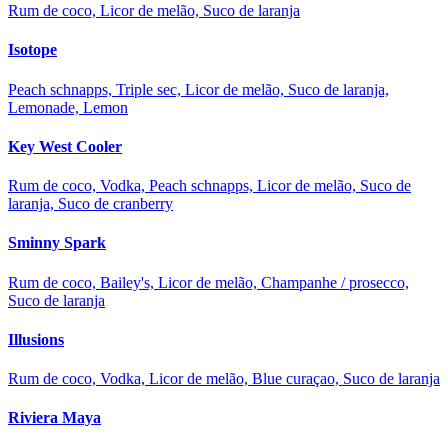
Rum de coco, Licor de melão, Suco de laranja
Isotope
Peach schnapps, Triple sec, Licor de melão, Suco de laranja,
Lemonade, Lemon
Key West Cooler
Rum de coco, Vodka, Peach schnapps, Licor de melão, Suco de
laranja, Suco de cranberry
Sminny Spark
Rum de coco, Bailey's, Licor de melão, Champanhe / prosecco,
Suco de laranja
Illusions
Rum de coco, Vodka, Licor de melão, Blue curaçao, Suco de laranja
Riviera Maya