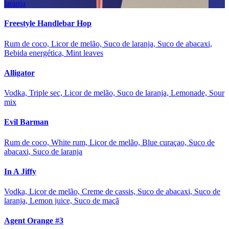
laranja
Freestyle Handlebar Hop
Rum de coco, Licor de melão, Suco de laranja, Suco de abacaxi,
Bebida energética, Mint leaves
Alligator
Vodka, Triple sec, Licor de melão, Suco de laranja, Lemonade, Sour
mix
Evil Barman
Rum de coco, White rum, Licor de melão, Blue curaçao, Suco de
abacaxi, Suco de laranja
In A Jiffy
Vodka, Licor de melão, Creme de cassis, Suco de abacaxi, Suco de
laranja, Lemon juice, Suco de maçã
Agent Orange #3