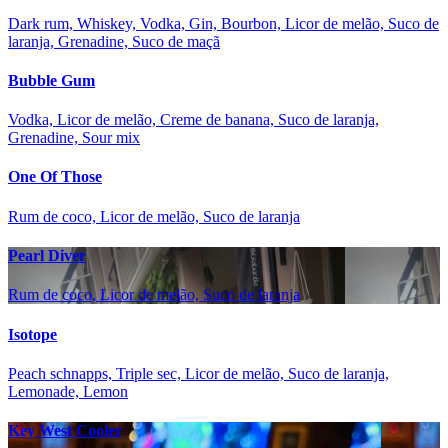
Dark rum, Whiskey, Vodka, Gin, Bourbon, Licor de melão, Suco de
laranja, Grenadine, Suco de maçã
Bubble Gum
Vodka, Licor de melão, Creme de banana, Suco de laranja,
Grenadine, Sour mix
One Of Those
Rum de coco, Licor de melão, Suco de laranja
Pearl Diver
Rum de coco, Licor de melão, Suco de laranja
Isotope
Peach schnapps, Triple sec, Licor de melão, Suco de laranja,
Lemonade, Lemon
Key West Cooler