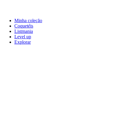
Minha coleção
Coquetéis
Listmania
Level up
Explorar