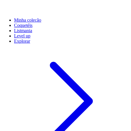
Minha coleção
Coquetéis
Listmania
Level up
Explorar