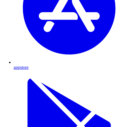
appstore