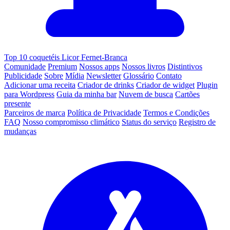
Top 10 coquetéis Licor Fernet-Branca
Comunidade
Premium
Nossos apps
Nossos livros
Distintivos
Publicidade
Sobre
Mídia
Newsletter
Glossário
Contato
Adicionar uma receita
Criador de drinks
Criador de widget
Plugin
para Wordpress
Guia da minha bar
Nuvem de busca
Cartões
presente
Parceiros de marca
Política de Privacidade
Termos e Condições
FAQ
Nosso compromisso climático
Status do serviço
Registro de
mudanças