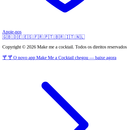
Apoie-nos
🇬🇧
🇩🇪
🇪🇸
🇫🇷
🇵🇹
🇧🇷
🇮🇹
🇳🇱
Copyright © 2026 Make me a cocktail. Todos os direitos reservados
🍸 🍸 O novo app Make Me a Cocktail chegou — baixe agora