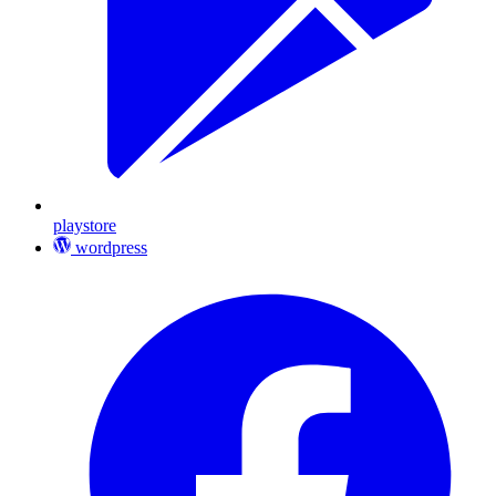
playstore
wordpress