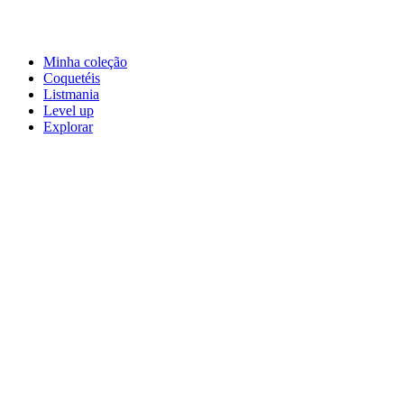
Minha coleção
Coquetéis
Listmania
Level up
Explorar