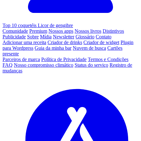
Top 10 coquetéis Licor de gengibre
Comunidade
Premium
Nossos apps
Nossos livros
Distintivos
Publicidade
Sobre
Mídia
Newsletter
Glossário
Contato
Adicionar uma receita
Criador de drinks
Criador de widget
Plugin
para Wordpress
Guia da minha bar
Nuvem de busca
Cartões
presente
Parceiros de marca
Política de Privacidade
Termos e Condições
FAQ
Nosso compromisso climático
Status do serviço
Registro de
mudanças