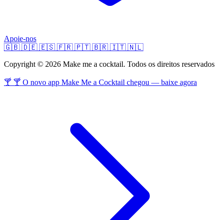
Apoie-nos
🇬🇧
🇩🇪
🇪🇸
🇫🇷
🇵🇹
🇧🇷
🇮🇹
🇳🇱
Copyright © 2026 Make me a cocktail. Todos os direitos reservados
🍸 🍸 O novo app Make Me a Cocktail chegou — baixe agora