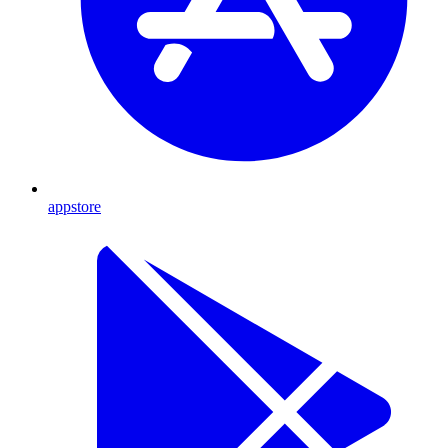
appstore