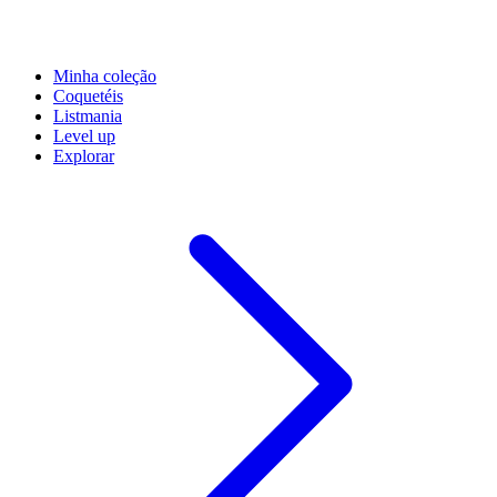
Minha coleção
Coquetéis
Listmania
Level up
Explorar