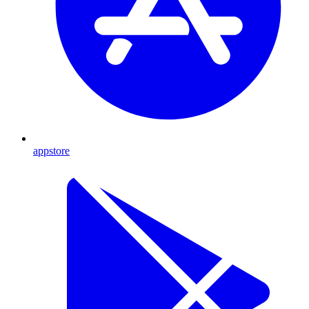
appstore