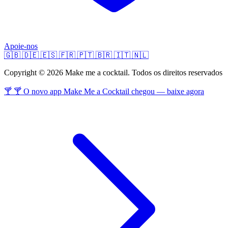
Apoie-nos
🇬🇧
🇩🇪
🇪🇸
🇫🇷
🇵🇹
🇧🇷
🇮🇹
🇳🇱
Copyright © 2026 Make me a cocktail. Todos os direitos reservados
🍸 🍸 O novo app Make Me a Cocktail chegou — baixe agora