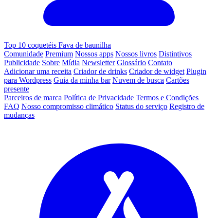
Top 10 coquetéis Fava de baunilha
Comunidade
Premium
Nossos apps
Nossos livros
Distintivos
Publicidade
Sobre
Mídia
Newsletter
Glossário
Contato
Adicionar uma receita
Criador de drinks
Criador de widget
Plugin
para Wordpress
Guia da minha bar
Nuvem de busca
Cartões
presente
Parceiros de marca
Política de Privacidade
Termos e Condições
FAQ
Nosso compromisso climático
Status do serviço
Registro de
mudanças