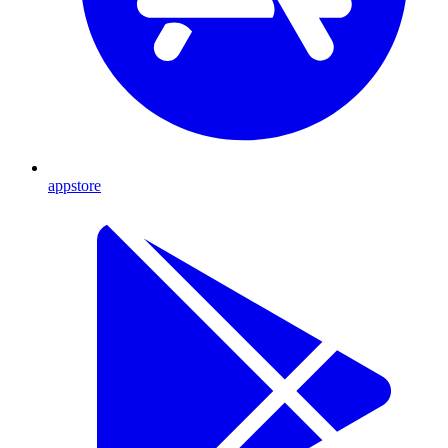
appstore