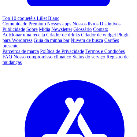
Top 10 coquetéis Lillet Blanc
Comunidade
Premium
Nossos apps
Nossos livros
Distintivos
Publicidade
Sobre
Mídia
Newsletter
Glossário
Contato
Adicionar uma receita
Criador de drinks
Criador de widget
Plugin
para Wordpress
Guia da minha bar
Nuvem de busca
Cartões
presente
Parceiros de marca
Política de Privacidade
Termos e Condições
FAQ
Nosso compromisso climático
Status do serviço
Registro de
mudanças