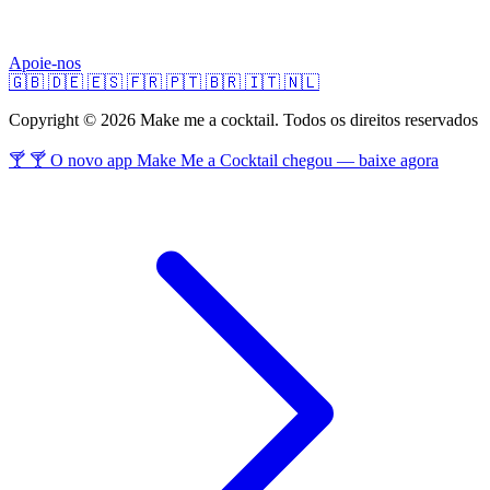
Apoie-nos
🇬🇧
🇩🇪
🇪🇸
🇫🇷
🇵🇹
🇧🇷
🇮🇹
🇳🇱
Copyright © 2026 Make me a cocktail. Todos os direitos reservados
🍸 🍸 O novo app Make Me a Cocktail chegou — baixe agora