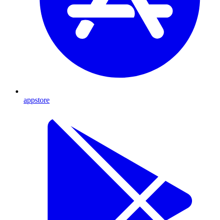
appstore