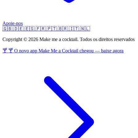
Apoie-nos
🇬🇧
🇩🇪
🇪🇸
🇫🇷
🇵🇹
🇧🇷
🇮🇹
🇳🇱
Copyright © 2026 Make me a cocktail. Todos os direitos reservados
🍸 🍸 O novo app Make Me a Cocktail chegou — baixe agora