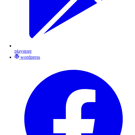
playstore
wordpress