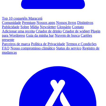
Top 10 coquetéis Maracujá
Comunidade
Premium
Nossos apps
Nossos livros
Distintivos
Publicidade
Sobre
Mídia
Newsletter
Glossário
Contato
Adicionar uma receita
Criador de drinks
Criador de widget
Plugin
para Wordpress
Guia da minha bar
Nuvem de busca
Cartões
presente
Parceiros de marca
Política de Privacidade
Termos e Condições
FAQ
Nosso compromisso climático
Status do serviço
Registro de
mudanças