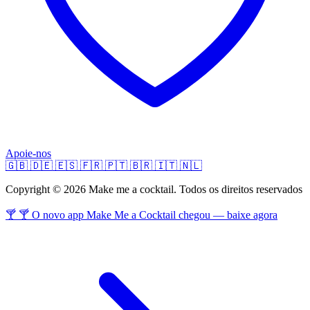
Apoie-nos
🇬🇧
🇩🇪
🇪🇸
🇫🇷
🇵🇹
🇧🇷
🇮🇹
🇳🇱
Copyright © 2026 Make me a cocktail. Todos os direitos reservados
🍸 🍸 O novo app Make Me a Cocktail chegou — baixe agora