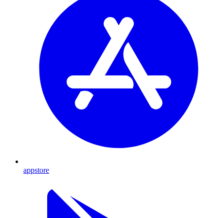
appstore