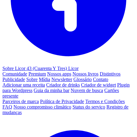
Sobre Licor 43 (Cuarenta Y Tres) Licor
Comunidade
Premium
Nossos apps
Nossos livros
Distintivos
Publicidade
Sobre
Mídia
Newsletter
Glossário
Contato
Adicionar uma receita
Criador de drinks
Criador de widget
Plugin
para Wordpress
Guia da minha bar
Nuvem de busca
Cartões
presente
Parceiros de marca
Política de Privacidade
Termos e Condições
FAQ
Nosso compromisso climático
Status do serviço
Registro de
mudanças