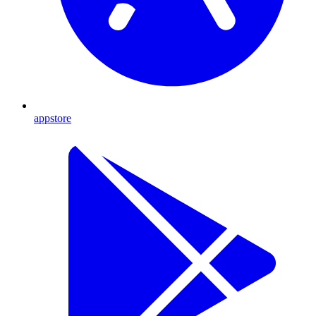
appstore