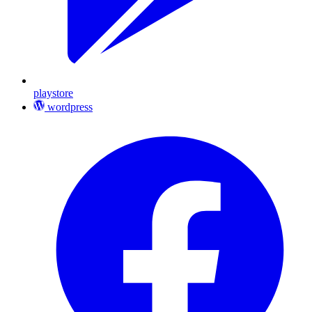
playstore
wordpress