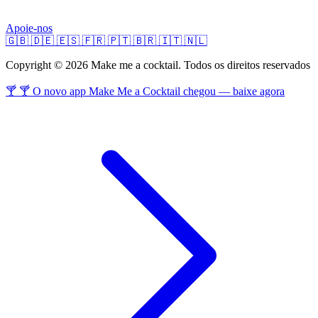
Apoie-nos
🇬🇧
🇩🇪
🇪🇸
🇫🇷
🇵🇹
🇧🇷
🇮🇹
🇳🇱
Copyright © 2026 Make me a cocktail. Todos os direitos reservados
🍸 🍸 O novo app Make Me a Cocktail chegou — baixe agora