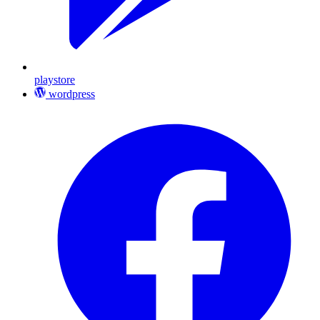
playstore
wordpress