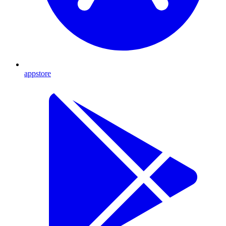
appstore