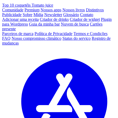
Top 10 coquetéis Tomato juice
Comunidade
Premium
Nossos apps
Nossos livros
Distintivos
Publicidade
Sobre
Mídia
Newsletter
Glossário
Contato
Adicionar uma receita
Criador de drinks
Criador de widget
Plugin
para Wordpress
Guia da minha bar
Nuvem de busca
Cartões
presente
Parceiros de marca
Política de Privacidade
Termos e Condições
FAQ
Nosso compromisso climático
Status do serviço
Registro de
mudanças