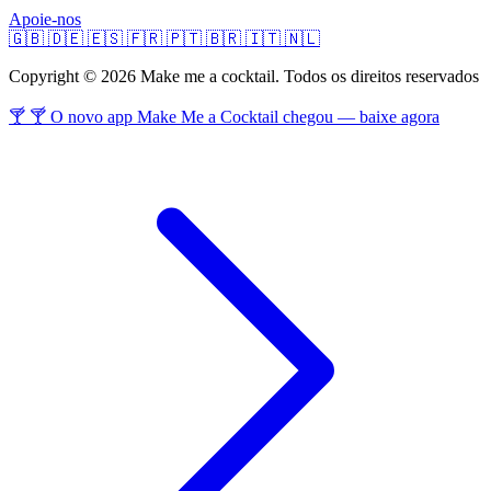
Apoie-nos
🇬🇧
🇩🇪
🇪🇸
🇫🇷
🇵🇹
🇧🇷
🇮🇹
🇳🇱
Copyright © 2026 Make me a cocktail. Todos os direitos reservados
🍸 🍸 O novo app Make Me a Cocktail chegou — baixe agora