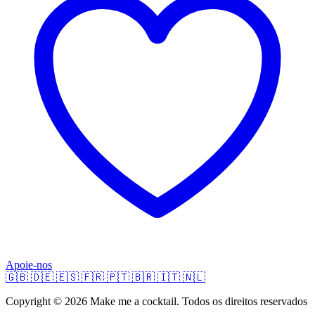
Apoie-nos
🇬🇧
🇩🇪
🇪🇸
🇫🇷
🇵🇹
🇧🇷
🇮🇹
🇳🇱
Copyright © 2026 Make me a cocktail. Todos os direitos reservados