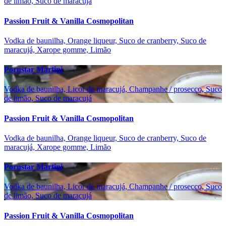
de limão, Suco de maracujá
Passion Fruit & Vanilla Cosmopolitan
Vodka de baunilha, Orange liqueur, Suco de cranberry, Suco de
maracujá, Xarope gomme, Limão
Pornstar Martini
Vodka de baunilha, Licor de maracujá, Champanhe / prosecco, Suco
de limão, Suco de maracujá
Passion Fruit & Vanilla Cosmopolitan
Vodka de baunilha, Orange liqueur, Suco de cranberry, Suco de
maracujá, Xarope gomme, Limão
Pornstar Martini
Vodka de baunilha, Licor de maracujá, Champanhe / prosecco, Suco
de limão, Suco de maracujá
Passion Fruit & Vanilla Cosmopolitan