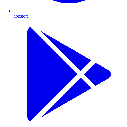
appstore