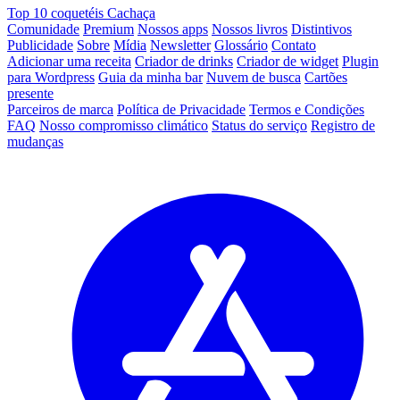
Top 10 coquetéis Cachaça
Comunidade
Premium
Nossos apps
Nossos livros
Distintivos
Publicidade
Sobre
Mídia
Newsletter
Glossário
Contato
Adicionar uma receita
Criador de drinks
Criador de widget
Plugin
para Wordpress
Guia da minha bar
Nuvem de busca
Cartões
presente
Parceiros de marca
Política de Privacidade
Termos e Condições
FAQ
Nosso compromisso climático
Status do serviço
Registro de
mudanças