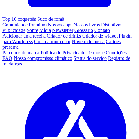
Top 10 coquetéis Suco de romã
Comunidade
Premium
Nossos apps
Nossos livros
Distintivos
Publicidade
Sobre
Mídia
Newsletter
Glossário
Contato
Adicionar uma receita
Criador de drinks
Criador de widget
Plugin
para Wordpress
Guia da minha bar
Nuvem de busca
Cartões
presente
Parceiros de marca
Política de Privacidade
Termos e Condições
FAQ
Nosso compromisso climático
Status do serviço
Registro de
mudanças