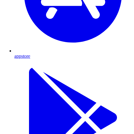
appstore