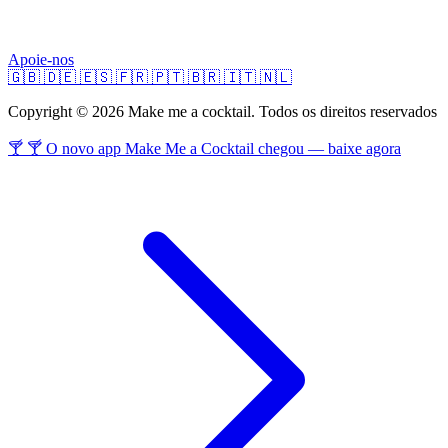
Apoie-nos
🇬🇧
🇩🇪
🇪🇸
🇫🇷
🇵🇹
🇧🇷
🇮🇹
🇳🇱
Copyright © 2026 Make me a cocktail. Todos os direitos reservados
🍸 🍸 O novo app Make Me a Cocktail chegou — baixe agora