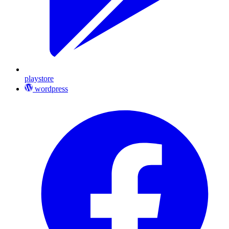
playstore
wordpress