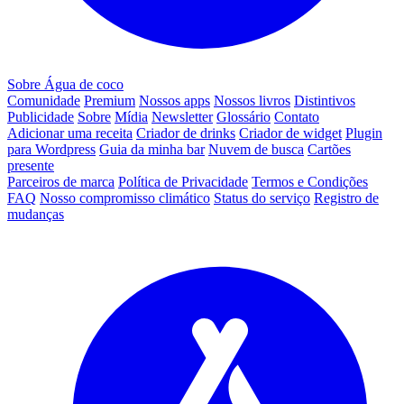
Sobre Água de coco
Comunidade
Premium
Nossos apps
Nossos livros
Distintivos
Publicidade
Sobre
Mídia
Newsletter
Glossário
Contato
Adicionar uma receita
Criador de drinks
Criador de widget
Plugin
para Wordpress
Guia da minha bar
Nuvem de busca
Cartões
presente
Parceiros de marca
Política de Privacidade
Termos e Condições
FAQ
Nosso compromisso climático
Status do serviço
Registro de
mudanças