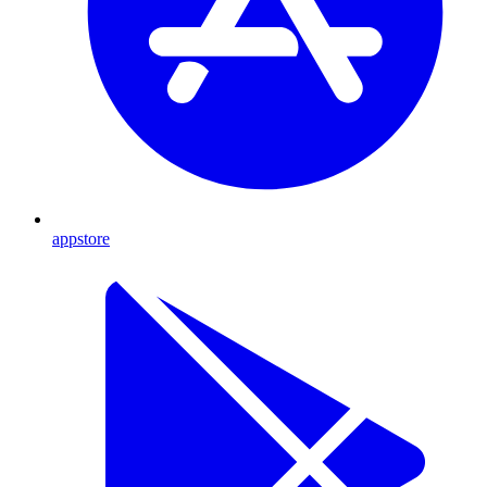
appstore