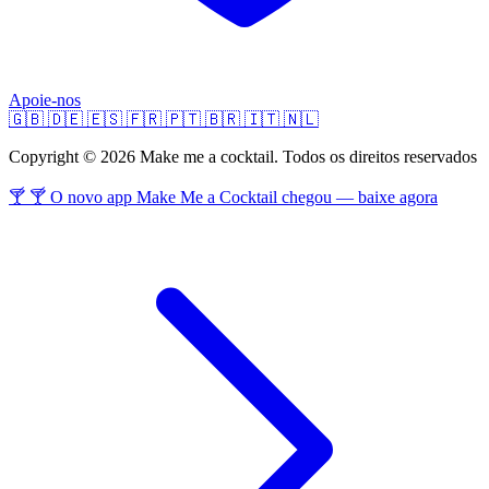
Apoie-nos
🇬🇧
🇩🇪
🇪🇸
🇫🇷
🇵🇹
🇧🇷
🇮🇹
🇳🇱
Copyright © 2026 Make me a cocktail. Todos os direitos reservados
🍸 🍸 O novo app Make Me a Cocktail chegou — baixe agora