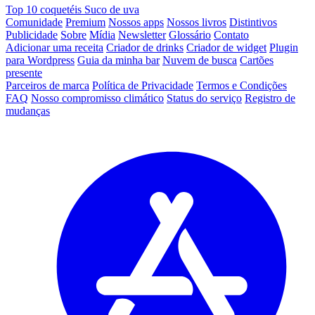
Top 10 coquetéis Suco de uva
Comunidade
Premium
Nossos apps
Nossos livros
Distintivos
Publicidade
Sobre
Mídia
Newsletter
Glossário
Contato
Adicionar uma receita
Criador de drinks
Criador de widget
Plugin
para Wordpress
Guia da minha bar
Nuvem de busca
Cartões
presente
Parceiros de marca
Política de Privacidade
Termos e Condições
FAQ
Nosso compromisso climático
Status do serviço
Registro de
mudanças