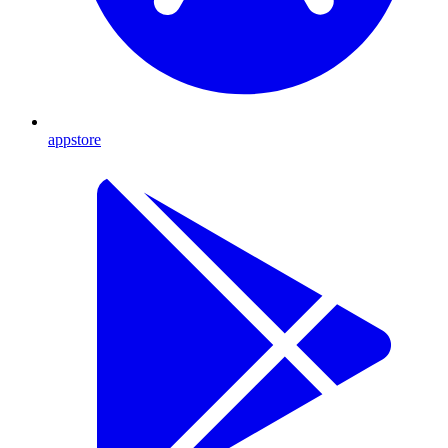
appstore