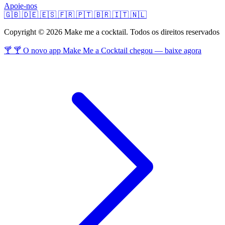
Apoie-nos
🇬🇧
🇩🇪
🇪🇸
🇫🇷
🇵🇹
🇧🇷
🇮🇹
🇳🇱
Copyright © 2026 Make me a cocktail. Todos os direitos reservados
🍸 🍸 O novo app Make Me a Cocktail chegou — baixe agora