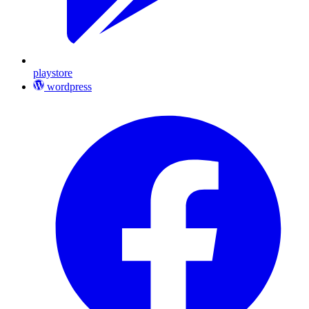
playstore
wordpress