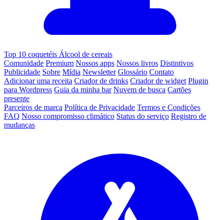
Top 10 coquetéis Álcool de cereais
Comunidade
Premium
Nossos apps
Nossos livros
Distintivos
Publicidade
Sobre
Mídia
Newsletter
Glossário
Contato
Adicionar uma receita
Criador de drinks
Criador de widget
Plugin
para Wordpress
Guia da minha bar
Nuvem de busca
Cartões
presente
Parceiros de marca
Política de Privacidade
Termos e Condições
FAQ
Nosso compromisso climático
Status do serviço
Registro de
mudanças