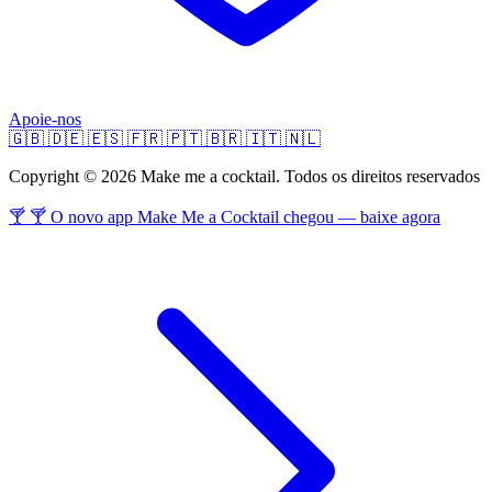
Apoie-nos
🇬🇧
🇩🇪
🇪🇸
🇫🇷
🇵🇹
🇧🇷
🇮🇹
🇳🇱
Copyright © 2026 Make me a cocktail. Todos os direitos reservados
🍸 🍸 O novo app Make Me a Cocktail chegou — baixe agora