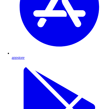
appstore