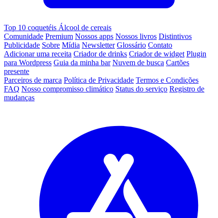
Top 10 coquetéis Álcool de cereais
Comunidade
Premium
Nossos apps
Nossos livros
Distintivos
Publicidade
Sobre
Mídia
Newsletter
Glossário
Contato
Adicionar uma receita
Criador de drinks
Criador de widget
Plugin
para Wordpress
Guia da minha bar
Nuvem de busca
Cartões
presente
Parceiros de marca
Política de Privacidade
Termos e Condições
FAQ
Nosso compromisso climático
Status do serviço
Registro de
mudanças