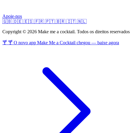
Apoie-nos
🇬🇧
🇩🇪
🇪🇸
🇫🇷
🇵🇹
🇧🇷
🇮🇹
🇳🇱
Copyright © 2026 Make me a cocktail. Todos os direitos reservados
🍸 🍸 O novo app Make Me a Cocktail chegou — baixe agora