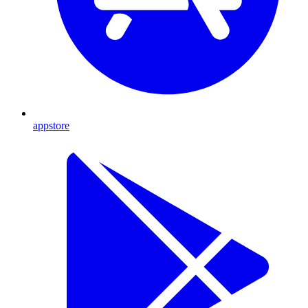
appstore