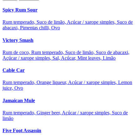
Spicy Rum Sour
Rum temperado, Suco de limão, Açúcar / xarope simples, Suco de
abacaxi, Pimentas chilli, Ovo
Victory Smash
Rum de coco, Rum temperado, Suco de limão, Suco de abacaxi,
Açúcar / xarope simples, Sal, Açúcar, Mint leaves, Limão
Cable Car
Rum temperado, Orange liqueur, Açúcar / xarope simples, Lemon
juice, Ovo
Jamaican Mule
Rum temperado, Ginger beer, Açúcar / xarope simples, Suco de
limão
Five Foot Assassin