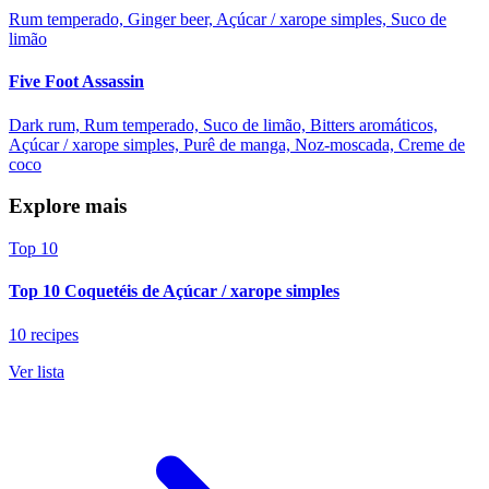
Rum temperado, Ginger beer, Açúcar / xarope simples, Suco de
limão
Five Foot Assassin
Dark rum, Rum temperado, Suco de limão, Bitters aromáticos,
Açúcar / xarope simples, Purê de manga, Noz-moscada, Creme de
coco
Explore mais
Top 10
Top 10 Coquetéis de Açúcar / xarope simples
10 recipes
Ver lista