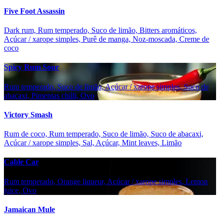
Five Foot Assassin
Dark rum, Rum temperado, Suco de limão, Bitters aromáticos,
Açúcar / xarope simples, Purê de manga, Noz-moscada, Creme de
coco
Spicy Rum Sour
Rum temperado, Suco de limão, Açúcar / xarope simples, Suco de
abacaxi, Pimentas chilli, Ovo
Victory Smash
Rum de coco, Rum temperado, Suco de limão, Suco de abacaxi,
Açúcar / xarope simples, Sal, Açúcar, Mint leaves, Limão
Cable Car
Rum temperado, Orange liqueur, Açúcar / xarope simples, Lemon
juice, Ovo
Jamaican Mule