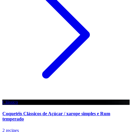
Clássico
Coquetéis Clássicos de Açúcar / xarope simples e Rum
temperado
2 recipes