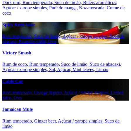
Dark rum, Rum temperado, Suco de limão, Bitters aromáticos,
Açúcar / xarope simples, Purê de manga, Noz-moscada, Creme de
coco
Spicy Rum Sour
Rum temperado, Suco de limão, Açúcar / xarope simples, Suco de
abacaxi, Pimentas chilli, Ovo
Victory Smash
Rum de coco, Rum temperado, Suco de limão, Suco de abacaxi,
Açúcar / xarope simples, Sal, Açúcar, Mint leaves, Limão
Cable Car
Rum temperado, Orange liqueur, Açúcar / xarope simples, Lemon
juice, Ovo
Jamaican Mule
Rum temperado, Ginger beer, Açúcar / xarope simples, Suco de
limão