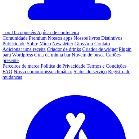
Top 10 coquetéis Açúcar de confeiteiro
Comunidade
Premium
Nossos apps
Nossos livros
Distintivos
Publicidade
Sobre
Mídia
Newsletter
Glossário
Contato
Adicionar uma receita
Criador de drinks
Criador de widget
Plugin
para Wordpress
Guia da minha bar
Nuvem de busca
Cartões
presente
Parceiros de marca
Política de Privacidade
Termos e Condições
FAQ
Nosso compromisso climático
Status do serviço
Registro de
mudanças