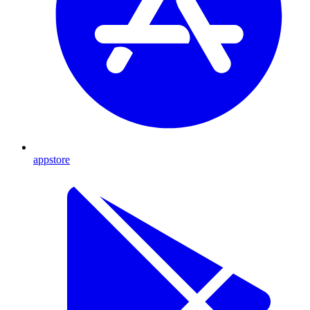
appstore