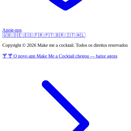
Apoie-nos
🇬🇧
🇩🇪
🇪🇸
🇫🇷
🇵🇹
🇧🇷
🇮🇹
🇳🇱
Copyright © 2026 Make me a cocktail. Todos os direitos reservados
🍸 🍸 O novo app Make Me a Cocktail chegou — baixe agora