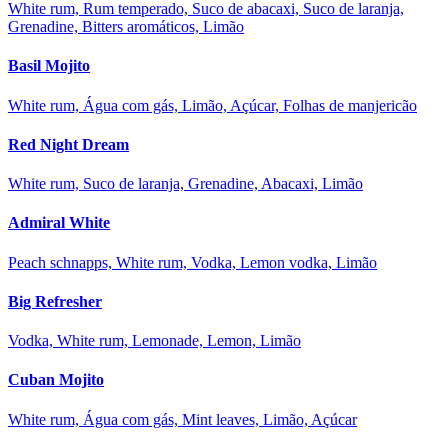
White rum, Rum temperado, Suco de abacaxi, Suco de laranja,
Grenadine, Bitters aromáticos, Limão
Basil Mojito
White rum, Água com gás, Limão, Açúcar, Folhas de manjericão
Red Night Dream
White rum, Suco de laranja, Grenadine, Abacaxi, Limão
Admiral White
Peach schnapps, White rum, Vodka, Lemon vodka, Limão
Big Refresher
Vodka, White rum, Lemonade, Lemon, Limão
Cuban Mojito
White rum, Água com gás, Mint leaves, Limão, Açúcar