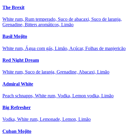
The Brexit
White rum, Rum temperado, Suco de abacaxi, Suco de laranja,
Grenadine, Bitters aromáticos, Limão
Basil Mojito
White rum, Água com gás, Limão, Açúcar, Folhas de manjericão
Red Night Dream
White rum, Suco de laranja, Grenadine, Abacaxi, Limão
Admiral White
Peach schnapps, White rum, Vodka, Lemon vodka, Limão
Big Refresher
Vodka, White rum, Lemonade, Lemon, Limão
Cuban Mojito