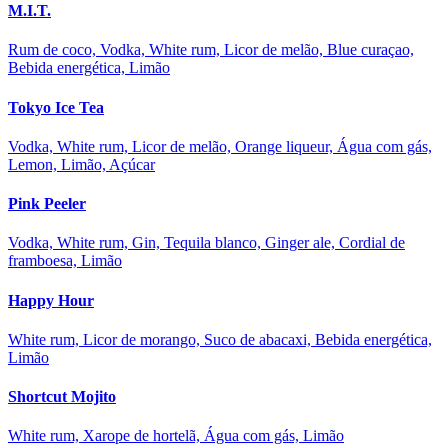
M.I.T.
Rum de coco, Vodka, White rum, Licor de melão, Blue curaçao,
Bebida energética, Limão
Tokyo Ice Tea
Vodka, White rum, Licor de melão, Orange liqueur, Água com gás,
Lemon, Limão, Açúcar
Pink Peeler
Vodka, White rum, Gin, Tequila blanco, Ginger ale, Cordial de
framboesa, Limão
Happy Hour
White rum, Licor de morango, Suco de abacaxi, Bebida energética,
Limão
Shortcut Mojito
White rum, Xarope de hortelã, Água com gás, Limão