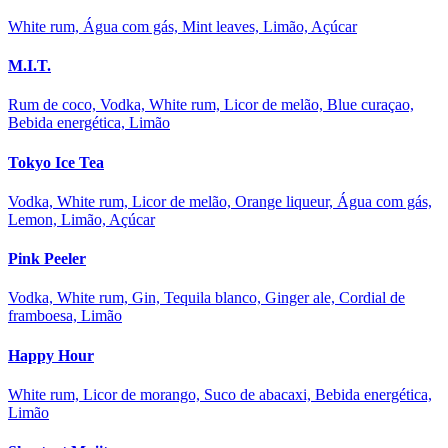
White rum, Água com gás, Mint leaves, Limão, Açúcar
M.I.T.
Rum de coco, Vodka, White rum, Licor de melão, Blue curaçao,
Bebida energética, Limão
Tokyo Ice Tea
Vodka, White rum, Licor de melão, Orange liqueur, Água com gás,
Lemon, Limão, Açúcar
Pink Peeler
Vodka, White rum, Gin, Tequila blanco, Ginger ale, Cordial de
framboesa, Limão
Happy Hour
White rum, Licor de morango, Suco de abacaxi, Bebida energética,
Limão