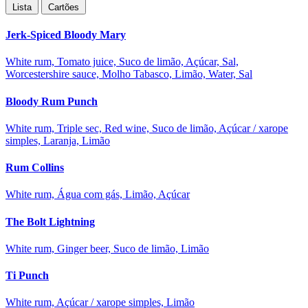
Lista
Cartões
Jerk-Spiced Bloody Mary
White rum, Tomato juice, Suco de limão, Açúcar, Sal,
Worcestershire sauce, Molho Tabasco, Limão, Water, Sal
Bloody Rum Punch
White rum, Triple sec, Red wine, Suco de limão, Açúcar / xarope
simples, Laranja, Limão
Rum Collins
White rum, Água com gás, Limão, Açúcar
The Bolt Lightning
White rum, Ginger beer, Suco de limão, Limão
Ti Punch
White rum, Açúcar / xarope simples, Limão