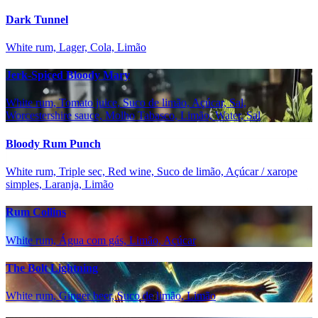
Dark Tunnel
White rum, Lager, Cola, Limão
Jerk-Spiced Bloody Mary
White rum, Tomato juice, Suco de limão, Açúcar, Sal,
Worcestershire sauce, Molho Tabasco, Limão, Water, Sal
Bloody Rum Punch
White rum, Triple sec, Red wine, Suco de limão, Açúcar / xarope
simples, Laranja, Limão
Rum Collins
White rum, Água com gás, Limão, Açúcar
The Bolt Lightning
White rum, Ginger beer, Suco de limão, Limão