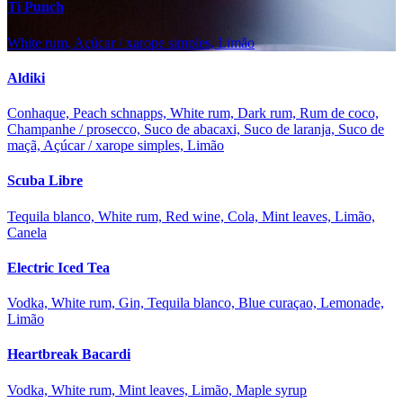
Ti Punch
White rum, Açúcar / xarope simples, Limão
Aldiki
Conhaque, Peach schnapps, White rum, Dark rum, Rum de coco,
Champanhe / prosecco, Suco de abacaxi, Suco de laranja, Suco de
maçã, Açúcar / xarope simples, Limão
Scuba Libre
Tequila blanco, White rum, Red wine, Cola, Mint leaves, Limão,
Canela
Electric Iced Tea
Vodka, White rum, Gin, Tequila blanco, Blue curaçao, Lemonade,
Limão
Heartbreak Bacardi
Vodka, White rum, Mint leaves, Limão, Maple syrup