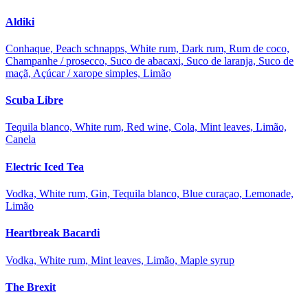
Aldiki
Conhaque, Peach schnapps, White rum, Dark rum, Rum de coco,
Champanhe / prosecco, Suco de abacaxi, Suco de laranja, Suco de
maçã, Açúcar / xarope simples, Limão
Scuba Libre
Tequila blanco, White rum, Red wine, Cola, Mint leaves, Limão,
Canela
Electric Iced Tea
Vodka, White rum, Gin, Tequila blanco, Blue curaçao, Lemonade,
Limão
Heartbreak Bacardi
Vodka, White rum, Mint leaves, Limão, Maple syrup
The Brexit