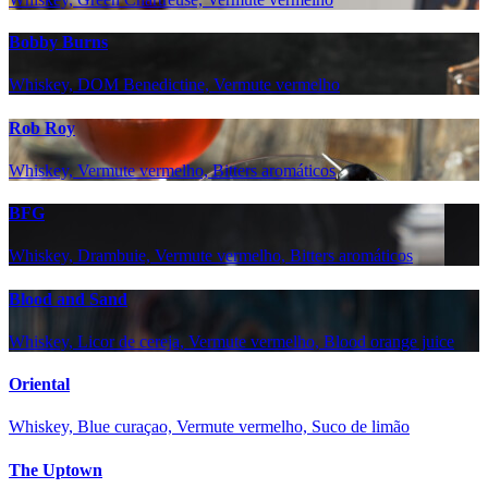
Bobby Burns
Whiskey, DOM Benedictine, Vermute vermelho
Rob Roy
Whiskey, Vermute vermelho, Bitters aromáticos
BFG
Whiskey, Drambuie, Vermute vermelho, Bitters aromáticos
Blood and Sand
Whiskey, Licor de cereja, Vermute vermelho, Blood orange juice
Oriental
Whiskey, Blue curaçao, Vermute vermelho, Suco de limão
The Uptown