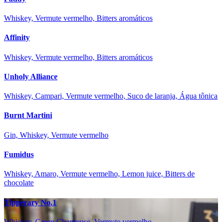
Whiskey, Vermute vermelho, Bitters aromáticos
Affinity
Whiskey, Vermute vermelho, Bitters aromáticos
Unholy Alliance
Whiskey, Campari, Vermute vermelho, Suco de laranja, Água tônica
Burnt Martini
Gin, Whiskey, Vermute vermelho
Fumidus
Whiskey, Amaro, Vermute vermelho, Lemon juice, Bitters de
chocolate
Tipperary No.1
Whiskey, Green Chartreuse, Vermute vermelho