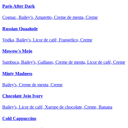
Paris After Dark
Cognac, Bailey's, Amaretto, Creme de menta, Creme
Russian Quaalude
Vodka, Bailey's, Licor de café, Frangelico, Creme
Mowow's Mojo
Sambuca, Bailey's, Galliano, Creme de menta, Licor de café, Creme
Minty Madness
Bailey's, Creme de menta, Creme
Chocolate Jojo Ivory
Bailey's, Licor de café, Xarope de chocolate, Creme, Banana
Cold Cappuccino