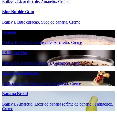
Bailey's, Licor de café, Amaretto, Creme
Blue Bubble Gum
Bailey's, Blue curaçao, Suco de banana, Creme
Orgasm
Vodka, Bailey's, Licor de café, Amaretto, Creme
PS I Love You
Rum gold, Amaretto, Bailey's, Galliano, Creme
Gingerbread Martini
Vodka, Bailey's, Xarope de gingerbread, Creme
Banana Bread
Bailey's, Amaretto, Licor de banana (crème de banane), Frangelico,
Creme