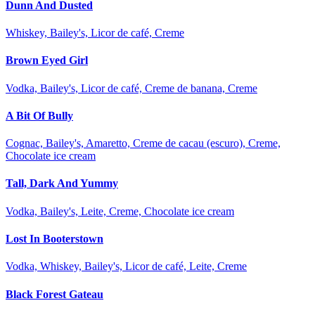
Dunn And Dusted
Whiskey, Bailey's, Licor de café, Creme
Brown Eyed Girl
Vodka, Bailey's, Licor de café, Creme de banana, Creme
A Bit Of Bully
Cognac, Bailey's, Amaretto, Creme de cacau (escuro), Creme,
Chocolate ice cream
Tall, Dark And Yummy
Vodka, Bailey's, Leite, Creme, Chocolate ice cream
Lost In Booterstown
Vodka, Whiskey, Bailey's, Licor de café, Leite, Creme
Black Forest Gateau