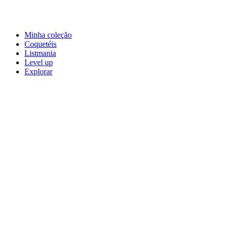
Minha coleção
Coquetéis
Listmania
Level up
Explorar