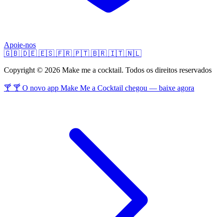
Apoie-nos
🇬🇧
🇩🇪
🇪🇸
🇫🇷
🇵🇹
🇧🇷
🇮🇹
🇳🇱
Copyright © 2026 Make me a cocktail. Todos os direitos reservados
🍸 🍸 O novo app Make Me a Cocktail chegou — baixe agora