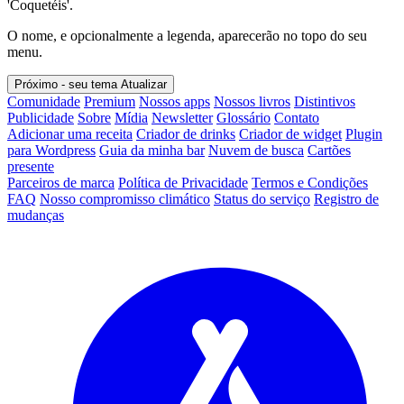
'Coquetéis'.
O nome, e opcionalmente a legenda, aparecerão no topo do seu
menu.
Próximo - seu tema
Atualizar
Comunidade
Premium
Nossos apps
Nossos livros
Distintivos
Publicidade
Sobre
Mídia
Newsletter
Glossário
Contato
Adicionar uma receita
Criador de drinks
Criador de widget
Plugin
para Wordpress
Guia da minha bar
Nuvem de busca
Cartões
presente
Parceiros de marca
Política de Privacidade
Termos e Condições
FAQ
Nosso compromisso climático
Status do serviço
Registro de
mudanças