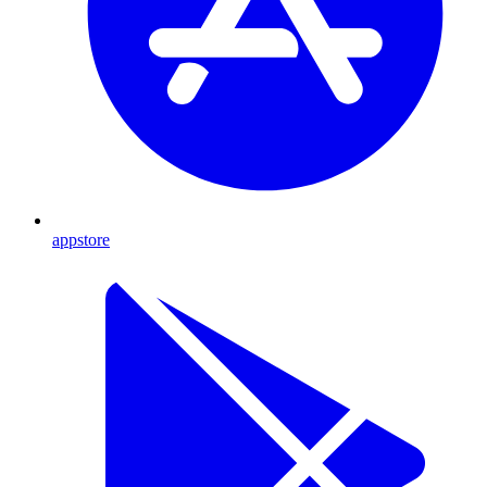
appstore