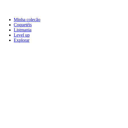
Minha coleção
Coquetéis
Listmania
Level up
Explorar