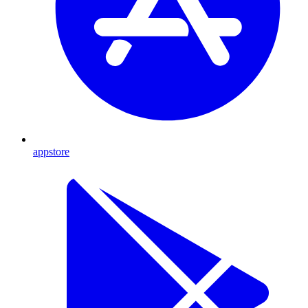
appstore