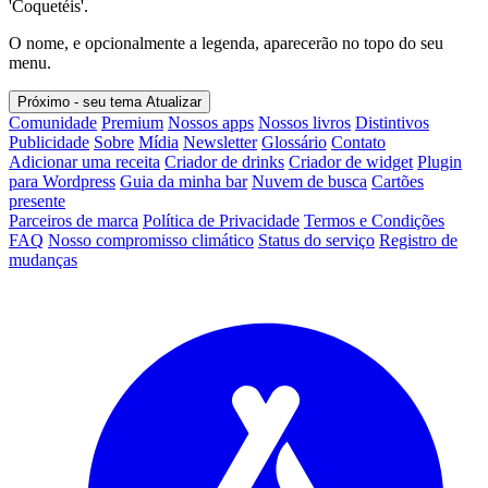
'Coquetéis'.
O nome, e opcionalmente a legenda, aparecerão no topo do seu
menu.
Próximo - seu tema
Atualizar
Comunidade
Premium
Nossos apps
Nossos livros
Distintivos
Publicidade
Sobre
Mídia
Newsletter
Glossário
Contato
Adicionar uma receita
Criador de drinks
Criador de widget
Plugin
para Wordpress
Guia da minha bar
Nuvem de busca
Cartões
presente
Parceiros de marca
Política de Privacidade
Termos e Condições
FAQ
Nosso compromisso climático
Status do serviço
Registro de
mudanças