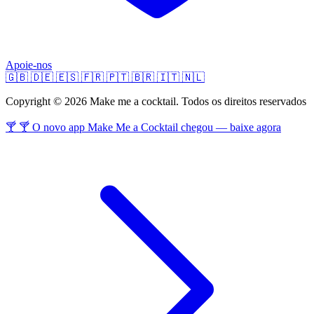
Apoie-nos
🇬🇧
🇩🇪
🇪🇸
🇫🇷
🇵🇹
🇧🇷
🇮🇹
🇳🇱
Copyright © 2026 Make me a cocktail. Todos os direitos reservados
🍸 🍸 O novo app Make Me a Cocktail chegou — baixe agora