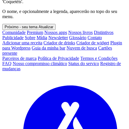
'Coquetéis'.
O nome, e opcionalmente a legenda, aparecerão no topo do seu
menu.
Próximo - seu tema
Atualizar
Comunidade
Premium
Nossos apps
Nossos livros
Distintivos
Publicidade
Sobre
Mídia
Newsletter
Glossário
Contato
Adicionar uma receita
Criador de drinks
Criador de widget
Plugin
para Wordpress
Guia da minha bar
Nuvem de busca
Cartões
presente
Parceiros de marca
Política de Privacidade
Termos e Condições
FAQ
Nosso compromisso climático
Status do serviço
Registro de
mudanças