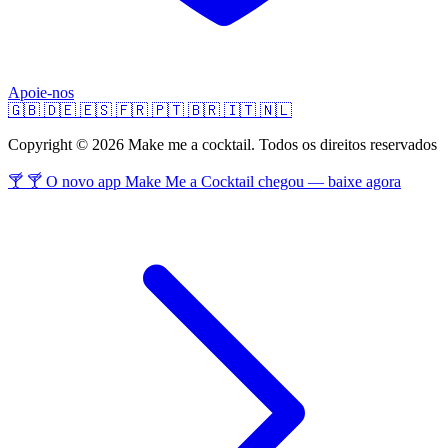
Apoie-nos
🇬🇧
🇩🇪
🇪🇸
🇫🇷
🇵🇹
🇧🇷
🇮🇹
🇳🇱
Copyright © 2026 Make me a cocktail. Todos os direitos reservados
🍸 🍸 O novo app Make Me a Cocktail chegou — baixe agora