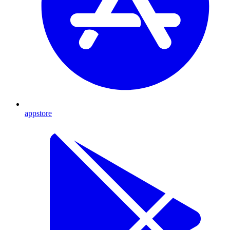
appstore