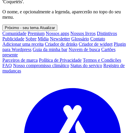
'Coquetéis'.
O nome, e opcionalmente a legenda, aparecerão no topo do seu
menu.
Próximo - seu tema
Atualizar
Comunidade
Premium
Nossos apps
Nossos livros
Distintivos
Publicidade
Sobre
Mídia
Newsletter
Glossário
Contato
Adicionar uma receita
Criador de drinks
Criador de widget
Plugin
para Wordpress
Guia da minha bar
Nuvem de busca
Cartões
presente
Parceiros de marca
Política de Privacidade
Termos e Condições
FAQ
Nosso compromisso climático
Status do serviço
Registro de
mudanças