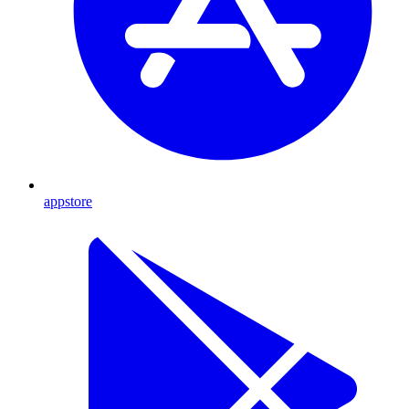
appstore