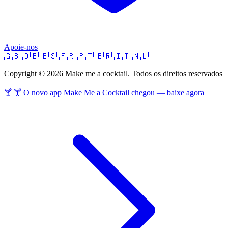
Apoie-nos
🇬🇧
🇩🇪
🇪🇸
🇫🇷
🇵🇹
🇧🇷
🇮🇹
🇳🇱
Copyright © 2026 Make me a cocktail. Todos os direitos reservados
🍸 🍸 O novo app Make Me a Cocktail chegou — baixe agora