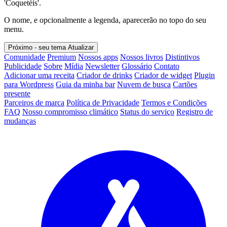
'Coquetéis'.
O nome, e opcionalmente a legenda, aparecerão no topo do seu
menu.
Próximo - seu tema
Atualizar
Comunidade
Premium
Nossos apps
Nossos livros
Distintivos
Publicidade
Sobre
Mídia
Newsletter
Glossário
Contato
Adicionar uma receita
Criador de drinks
Criador de widget
Plugin
para Wordpress
Guia da minha bar
Nuvem de busca
Cartões
presente
Parceiros de marca
Política de Privacidade
Termos e Condições
FAQ
Nosso compromisso climático
Status do serviço
Registro de
mudanças