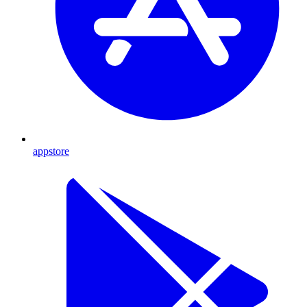
appstore