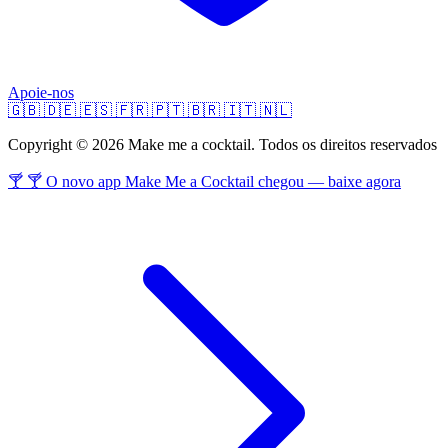
Apoie-nos
🇬🇧
🇩🇪
🇪🇸
🇫🇷
🇵🇹
🇧🇷
🇮🇹
🇳🇱
Copyright © 2026 Make me a cocktail. Todos os direitos reservados
🍸 🍸 O novo app Make Me a Cocktail chegou — baixe agora