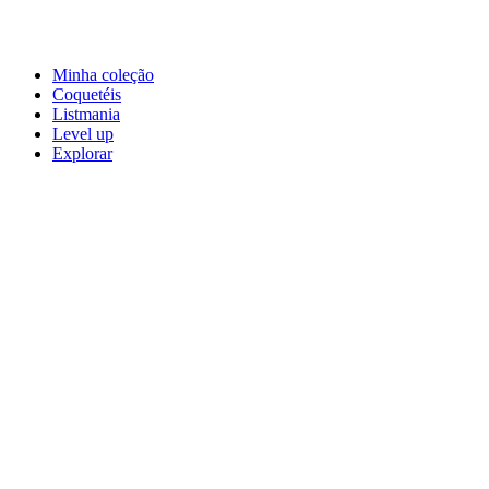
Minha coleção
Coquetéis
Listmania
Level up
Explorar