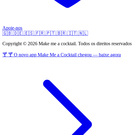
Apoie-nos
🇬🇧
🇩🇪
🇪🇸
🇫🇷
🇵🇹
🇧🇷
🇮🇹
🇳🇱
Copyright © 2026 Make me a cocktail. Todos os direitos reservados
🍸 🍸 O novo app Make Me a Cocktail chegou — baixe agora