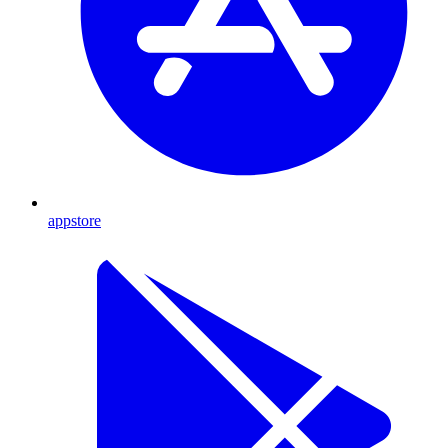
appstore