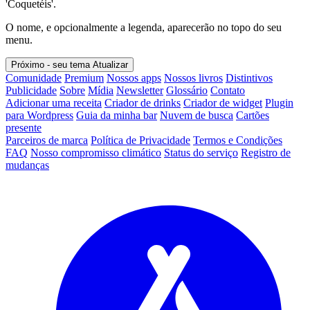
'Coquetéis'.
O nome, e opcionalmente a legenda, aparecerão no topo do seu
menu.
Próximo - seu tema
Atualizar
Comunidade
Premium
Nossos apps
Nossos livros
Distintivos
Publicidade
Sobre
Mídia
Newsletter
Glossário
Contato
Adicionar uma receita
Criador de drinks
Criador de widget
Plugin
para Wordpress
Guia da minha bar
Nuvem de busca
Cartões
presente
Parceiros de marca
Política de Privacidade
Termos e Condições
FAQ
Nosso compromisso climático
Status do serviço
Registro de
mudanças